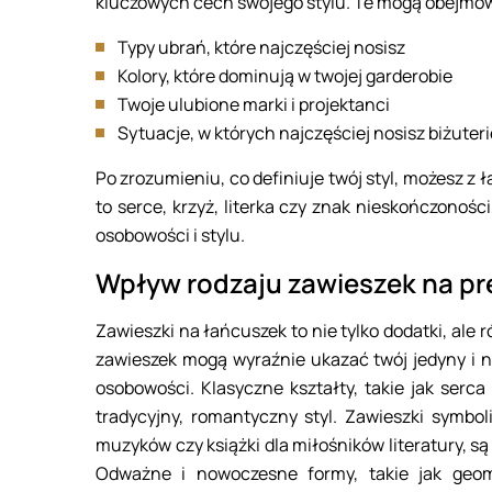
kluczowych cech swojego stylu. Te mogą obejmo
Typy ubrań, które najczęściej nosisz
Kolory, które dominują w twojej garderobie
Twoje ulubione marki i projektanci
Sytuacje, w których najczęściej nosisz biżuteri
Po zrozumieniu, co definiuje twój styl, możesz z 
to serce, krzyż, literka czy znak nieskończonośc
osobowości i stylu.
Wpływ rodzaju zawieszek na pr
Zawieszki na łańcuszek to nie tylko dodatki, ale 
zawieszek mogą wyraźnie ukazać twój jedyny i n
osobowości. Klasyczne kształty, takie jak serc
tradycyjny, romantyczny styl. Zawieszki symbol
muzyków czy książki dla miłośników literatury, 
Odważne i nowoczesne formy, takie jak geome