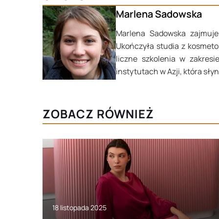
Marlena Sadowska
Marlena Sadowska zajmuje 
Ukończyła studia z kosmeto
liczne szkolenia w zakres
instytutach w Azji, która s
ZOBACZ RÓWNIEŻ
18 listopada 2025