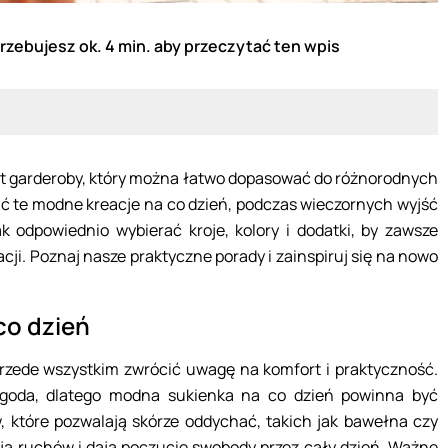
rzebujesz ok. 4 min. aby przeczytać ten wpis
ent garderoby, który można łatwo dopasować do różnorodnych
sić te modne kreacje na co dzień, podczas wieczornych wyjść
k odpowiednio wybierać kroje, kolory i dodatki, by zawsze
cji. Poznaj nasze praktyczne porady i zainspiruj się na nowo
co dzień
przede wszystkim zwrócić uwagę na komfort i praktyczność.
ygoda, dlatego modna sukienka na co dzień powinna być
 które pozwalają skórze oddychać, takich jak bawełna czy
pują ruchów i dają poczucie swobody przez cały dzień. Ważne