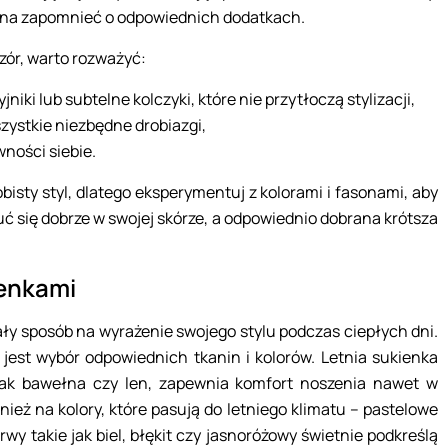
ożna zapomnieć o odpowiednich dodatkach.
czór, warto rozważyć:
yjniki lub subtelne kolczyki, które nie przytłoczą stylizacji,
zystkie niezbędne drobiazgi,
wności siebie.
bisty styl, dlatego eksperymentuj z kolorami i fasonami, aby
uć się dobrze w swojej skórze, a odpowiednio dobrana krótsza
ienkami
nały sposób na wyrażenie swojego stylu podczas ciepłych dni.
 jest wybór odpowiednich tkanin i kolorów. Letnia sukienka
jak bawełna czy len, zapewnia komfort noszenia nawet w
ież na kolory, które pasują do letniego klimatu – pastelowe
wy takie jak biel, błękit czy jasnoróżowy świetnie podkreślą