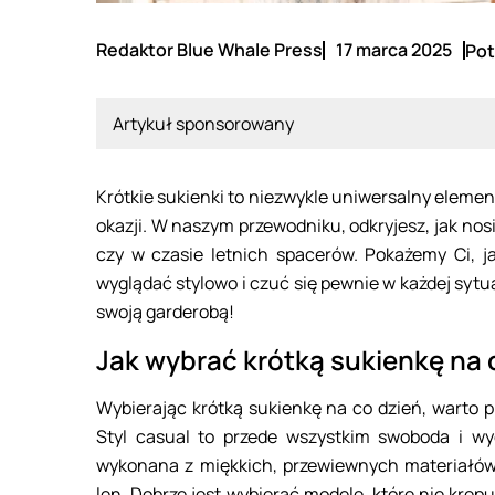
Redaktor Blue Whale Press
17 marca 2025
Pot
Artykuł sponsorowany
Krótkie sukienki to niezwykle uniwersalny elem
okazji. W naszym przewodniku, odkryjesz, jak no
czy w czasie letnich spacerów. Pokażemy Ci, ja
wyglądać stylowo i czuć się pewnie w każdej sytua
swoją garderobą!
Jak wybrać krótką sukienkę na 
Wybierając krótką sukienkę na co dzień, warto 
Styl casual to przede wszystkim swoboda i w
wykonana z miękkich, przewiewnych materiałów,
len. Dobrze jest wybierać modele, które nie krę