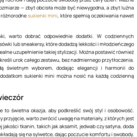
rozmiarze — zbyt obcisła może być niewygodna, a zbyt luźna
ię różnorodne
sukienki mini
, które spełnią oczekiwania nawet
enki, warto dobrać odpowiednie dodatki. W codziennych
isówki lub sneakersy, które dodadzą lekkości i młodzieńczego
ealne uzupełnienie takiej stylizacji. Można postawić również
dkreśli urok całego zestawu, bez nadmiernego przytłoczenia.
ędą świetnym wyborem, dodając elegancji i harmonii do
 dodatkom sukienki mini można nosić na każdą codzienną
wieczór
e to świetna okazja, aby podkreślić swój styl i osobowość.
y przyjęcie, warto zwrócić uwagę na materiały, z których jest
jakości tkanin, takich jak aksamit, jedwab czy satyna, doda
układają się na sylwetce, dając poczucie komfortu i swobody.