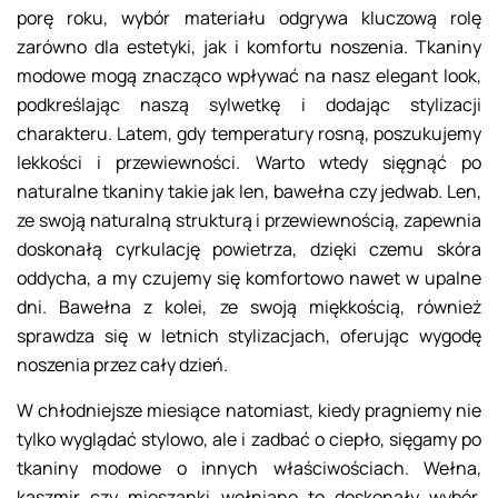
porę roku, wybór materiału odgrywa kluczową rolę
zarówno dla estetyki, jak i komfortu noszenia. Tkaniny
modowe mogą znacząco wpływać na nasz elegant look,
podkreślając naszą sylwetkę i dodając stylizacji
charakteru. Latem, gdy temperatury rosną, poszukujemy
lekkości i przewiewności. Warto wtedy sięgnąć po
naturalne tkaniny takie jak len, bawełna czy jedwab. Len,
ze swoją naturalną strukturą i przewiewnością, zapewnia
doskonałą cyrkulację powietrza, dzięki czemu skóra
oddycha, a my czujemy się komfortowo nawet w upalne
dni. Bawełna z kolei, ze swoją miękkością, również
sprawdza się w letnich stylizacjach, oferując wygodę
noszenia przez cały dzień.
W chłodniejsze miesiące natomiast, kiedy pragniemy nie
tylko wyglądać stylowo, ale i zadbać o ciepło, sięgamy po
tkaniny modowe o innych właściwościach. Wełna,
kaszmir czy mieszanki wełniane to doskonały wybór,