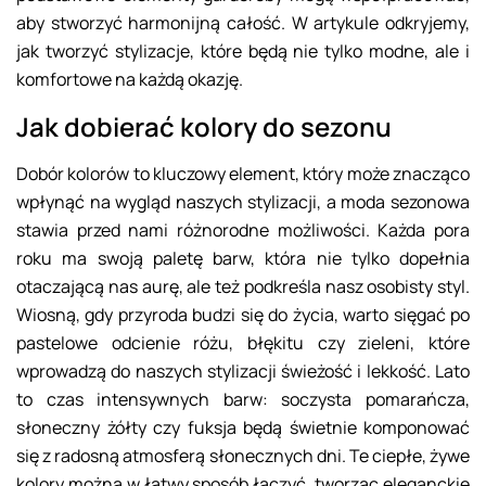
aby stworzyć harmonijną całość. W artykule odkryjemy,
jak tworzyć stylizacje, które będą nie tylko modne, ale i
komfortowe na każdą okazję.
Jak dobierać kolory do sezonu
Dobór kolorów to kluczowy element, który może znacząco
wpłynąć na wygląd naszych stylizacji, a moda sezonowa
stawia przed nami różnorodne możliwości. Każda pora
roku ma swoją paletę barw, która nie tylko dopełnia
otaczającą nas aurę, ale też podkreśla nasz osobisty styl.
Wiosną, gdy przyroda budzi się do życia, warto sięgać po
pastelowe odcienie różu, błękitu czy zieleni, które
wprowadzą do naszych stylizacji świeżość i lekkość. Lato
to czas intensywnych barw: soczysta pomarańcza,
słoneczny żółty czy fuksja będą świetnie komponować
się z radosną atmosferą słonecznych dni. Te ciepłe, żywe
kolory można w łatwy sposób łączyć, tworząc eleganckie