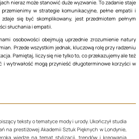
jach nieraz może stanowić duże wyzwanie. To zadanie staje
ń przemienimy w strategie komunikacyjne, pełne empatii i
 zdaje się być skomplikowany, jest przedmiotem pełnym
ci słuchania i empatii.
emami osobowości obejmują uprzednie zrozumienie natury
mian. Przede wszystkim jednak, kluczową rolę przy radzeniu
a. Pamiętaj, liczy się nie tylko to, co przekazujemy ale też
ść i wytrwałość mogą przynieść długoterminowe korzyści w
piszący teksty o tematyce mody i urody. Ukończył studia
ań na prestiżowej Akademii Sztuk Pięknych w Londynie,
roką wiedzę na temat stylizacji, trendów i kreowania