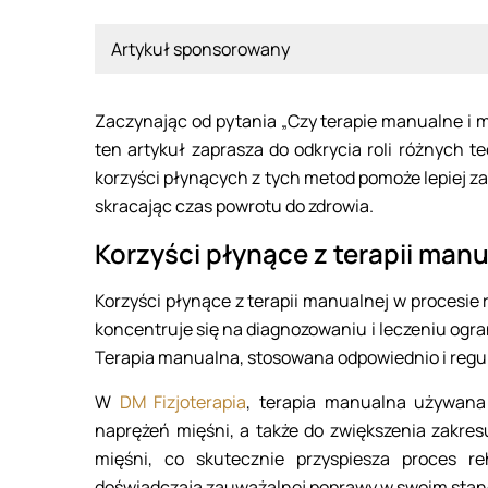
Artykuł sponsorowany
Zaczynając od pytania „Czy terapie manualne i ma
ten artykuł zaprasza do odkrycia roli różnych 
korzyści płynących z tych metod pomoże lepiej za
skracając czas powrotu do zdrowia.
Korzyści płynące z terapii manua
Korzyści płynące z terapii manualnej w procesie 
koncentruje się na diagnozowaniu i leczeniu ogr
Terapia manualna, stosowana odpowiednio i regula
W
DM Fizjoterapia
, terapia manualna używana 
naprężeń mięśni, a także do zwiększenia zakre
mięśni, co skutecznie przyspiesza proces reh
doświadczają zauważalnej poprawy w swoim stano