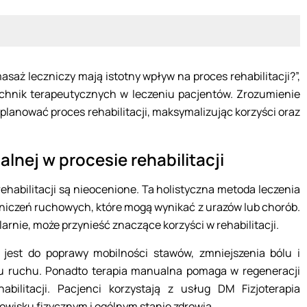
saż leczniczy mają istotny wpływ na proces rehabilitacji?”,
technik terapeutycznych w leczeniu pacjentów. Zrozumienie
planować proces rehabilitacji, maksymalizując korzyści oraz
lnej w procesie rehabilitacji
rehabilitacji są nieocenione. Ta holistyczna metoda leczenia
aniczeń ruchowych, które mogą wynikać z urazów lub chorób.
rnie, może przynieść znaczące korzyści w rehabilitacji.
jest do poprawy mobilności stawów, zmniejszenia bólu i
su ruchu. Ponadto terapia manualna pomaga w regeneracji
abilitacji. Pacjenci korzystają z usług DM Fizjoterapia
wisku fizycznym i ogólnym stanie zdrowia.