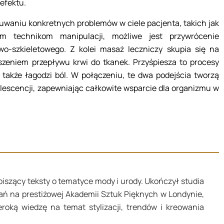
efektu.
usuwaniu konkretnych problemów w ciele pacjenta, takich jak
im technikom manipulacji, możliwe jest przywrócenie
o-szkieletowego. Z kolei masaż leczniczy skupia się na
szeniem przepływu krwi do tkanek. Przyśpiesza to procesy
także łagodzi ból. W połączeniu, te dwa podejścia tworzą
alescencji, zapewniając całkowite wsparcie dla organizmu w
piszący teksty o tematyce mody i urody. Ukończył studia
ań na prestiżowej Akademii Sztuk Pięknych w Londynie,
roką wiedzę na temat stylizacji, trendów i kreowania