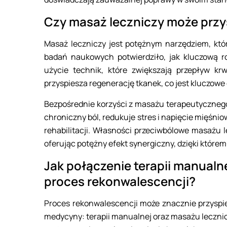
Czy masaż leczniczy może przys
Masaż leczniczy jest potężnym narzędziem, któr
badań naukowych potwierdziło, jak kluczową ro
użycie technik, które zwiększają przepływ k
przyspiesza regenerację tkanek, co jest kluczowe d
Bezpośrednie korzyści z masażu terapeutycznego 
chroniczny ból, redukuje stres i napięcie mięśniow
rehabilitacji. Własności przeciwbólowe masażu l
oferując potężny efekt synergiczny, dzięki które
Jak połączenie terapii manualn
proces rekonwalescencji?
Proces rekonwalescencji może znacznie przyspi
medycyny: terapii manualnej oraz masażu leczni