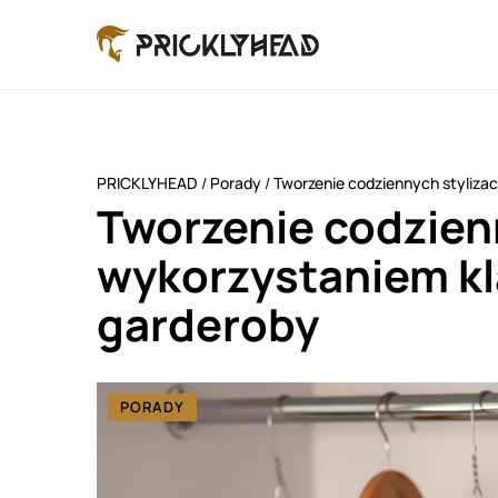
PRICKLYHEAD
/
Porady
/
Tworzenie codziennych styliza
Tworzenie codzienn
wykorzystaniem k
garderoby
PORADY