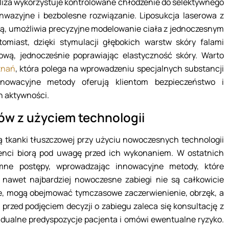
poliza wykorzystuje kontrolowane chłodzenie do selektywnego
nwazyjne i bezbolesne rozwiązanie. Liposukcja laserowa z
kcją, umożliwia precyzyjne modelowanie ciała z jednoczesnym
omiast, dzięki stymulacji głębokich warstw skóry falami
ową, jednocześnie poprawiając elastyczność skóry. Warto
oznań
, która polega na wprowadzeniu specjalnych substancji
nnowacyjne metody oferują klientom bezpieczeństwo i
h aktywności.
ów z użyciem technologii
 tkanki tłuszczowej przy użyciu nowoczesnych technologii
jenci biorą pod uwagę przed ich wykonaniem. W ostatnich
mne postępy, wprowadzając innowacyjne metody, które
, nawet najbardziej nowoczesne zabiegi nie są całkowicie
ie, mogą obejmować tymczasowe zaczerwienienie, obrzęk, a
o przed podjęciem decyzji o zabiegu zaleca się konsultację z
widualne predyspozycje pacjenta i omówi ewentualne ryzyko.