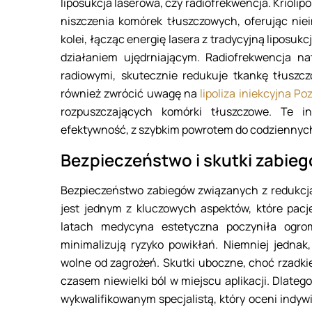
liposukcja laserowa, czy radiofrekwencja. Krioli
niszczenia komórek tłuszczowych, oferując niei
kolei, łącząc energię lasera z tradycyjną liposu
działaniem ujędrniającym. Radiofrekwencja nat
radiowymi, skutecznie redukuje tkankę tłuszcz
również zwrócić uwagę na
lipoliza iniekcyjna P
rozpuszczających komórki tłuszczowe. Te i
efektywność, z szybkim powrotem do codziennyc
Bezpieczeństwo i skutki zabieg
Bezpieczeństwo zabiegów związanych z redukcją
jest jednym z kluczowych aspektów, które pac
latach medycyna estetyczna poczyniła ogro
minimalizują ryzyko powikłań. Niemniej jednak
wolne od zagrożeń. Skutki uboczne, choć rzadk
czasem niewielki ból w miejscu aplikacji. Dlateg
wykwalifikowanym specjalistą, który oceni indy