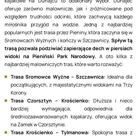
kajakowe na Dunajcu to doskonały wybór. Dunajec
oferuje zarówno malownicze, jak i zróżnicowane pod
względem trudności odcinki, które zachwycą każdego
miłośnika przygód na wodzie. Jedną z najbardziej
popularnych jest trasa przez Pieniny, która zaczyna się w
Sromowcach Wyżnych i kończy w Szczawnicy.
Spływ tą
trasą pozwala podziwiać zapierające dech w piersiach
widoki na Pieniński Park Narodowy.
A oto kilka z
najbardziej malowniczych tras, które warto rozważyć:
Trasa Sromowce Wyżne – Szczawnica:
Idealna dla
początkujących, z majestatycznymi widokami na Trzy
Korony.
Trasa Czorsztyn – Krościenko:
Dłuższa i nieco
bardziej wymagająca, odpowiednia dla
średniozaawansowanych kajakarzy, oferująca widok
na Zamek w Czorsztynie.
Trasa Krościenko – Tylmanowa:
Spokojna trasa z