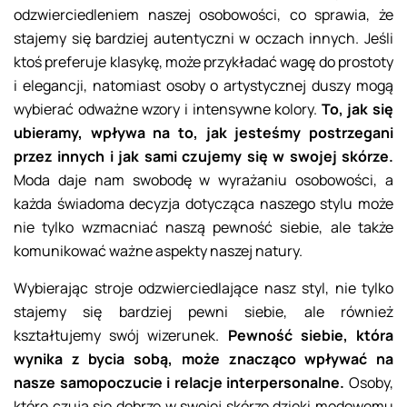
odzwierciedleniem naszej osobowości, co sprawia, że
stajemy się bardziej autentyczni w oczach innych. Jeśli
ktoś preferuje klasykę, może przykładać wagę do prostoty
i elegancji, natomiast osoby o artystycznej duszy mogą
wybierać odważne wzory i intensywne kolory.
To, jak się
ubieramy, wpływa na to, jak jesteśmy postrzegani
przez innych i jak sami czujemy się w swojej skórze.
Moda daje nam swobodę w wyrażaniu osobowości, a
każda świadoma decyzja dotycząca naszego stylu może
nie tylko wzmacniać naszą pewność siebie, ale także
komunikować ważne aspekty naszej natury.
Wybierając stroje odzwierciedlające nasz styl, nie tylko
stajemy się bardziej pewni siebie, ale również
kształtujemy swój wizerunek.
Pewność siebie, która
wynika z bycia sobą, może znacząco wpływać na
nasze samopoczucie i relacje interpersonalne.
Osoby,
które czują się dobrze w swojej skórze dzięki modowemu