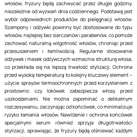
włosów, fryzury będą zachwycać przez długie godziny,
niezależnie od wyzwań dnia codziennego. Podstawą jest
wybór odpowiednich produktów do pielęgnacji włosów.
Szampony i odżywki powinny być dostosowane do typu
włosów, najlepiej bez siarczanów i parabenów, co pomoże
zachować naturalną wilgotność włosów, chroniąc przed
przesuszeniem i łamliwością. Regularne stosowanie
odżywek i masek odżywczych wzmacnia strukturę włosa,
co przekłada się na lepszą trwałość stylizacji. Ochrona
przed wysoką temperaturą to kolejny kluczowy element –
użycie sprayów termoochronnych przed korzystaniem z
prostownic czy lokówek zabezpiecza włosy przed
uszkodzeniami. Nie można zapominać o delikatnym
rozczesywaniu, zaczynając od końcówek, co minimalizuje
ryzyko łamania włosów. Nawilżenie i ochrona końcówek
specjalnymi serum również sprzyja długotrwałości
stylizacji, sprawiając, że fryzury będą olśniewać każdym