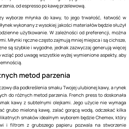
zenia, od espresso po kawę przelewową.
zy wyborze młynka do kawy, to jego trwałość, łatwość w
łynek wykonany z wysokiej jakości materiałów będzie służył
 codzienne użytkowanie. W zależności od preferencji, można
i. Młynki ręczne często zajmują mniej miejsca i są cichsze,
zne są szybkie i wygodne, jednak zazwyczaj generują więcej
o wziąć pod uwagę wszystkie wyżej wymienione aspekty, aby
jemnością.
óżnych metod parzenia
zowy dla podkreślenia smaku Twojej ulubionej kawy, a rynek
ych do różnych metod parzenia. French press to doskonała
y smak kawy z subtelnymi olejkami. Jego użycie nie wymaga
ać grubo mieloną kawę, zalać gorącą wodą, odczekać kilka
 delikatnych smaków idealnym wyborem będzie Chemex, który
wi i filtrom z grubszego papieru pozwala na stworzenie