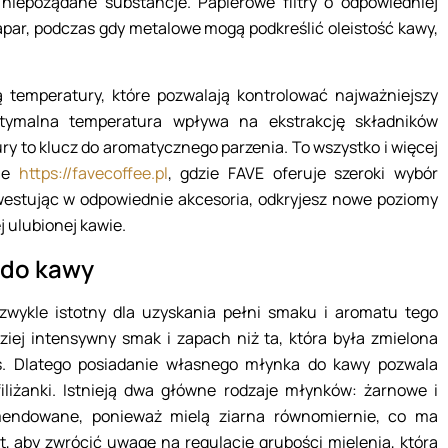
niepożądane substancje. Papierowe filtry o odpowiedniej
apar, podczas gdy metalowe mogą podkreślić oleistość kawy,
 temperatury, które pozwalają kontrolować najważniejszy
tymalna temperatura wpływa na ekstrakcję składników
ry to klucz do aromatycznego parzenia. To wszystko i więcej
nie
https://favecoffee.pl
, gdzie FAVE oferuje szeroki wybór
estując w odpowiednie akcesoria, odkryjesz nowe poziomy
 ulubionej kawie.
 do kawy
wykle istotny dla uzyskania pełni smaku i aromatu tego
iej intensywny smak i zapach niż ta, która była zmielona
s. Dlatego posiadanie własnego młynka do kawy pozwala
iliżanki. Istnieją dwa główne rodzaje młynków: żarnowe i
mendowane, ponieważ mielą ziarna równomiernie, co ma
, aby zwrócić uwagę na regulację grubości mielenia, która