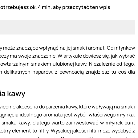
otrzebujesz ok. 4 min. aby przeczytać ten wpis
y może znacząco wpłynąć na jej smak i aromat. Od młynków
 rzeczy ma swoje znaczenie. W artykule dowiesz się, jak wybrać
epowtarzalnym smakiem ulubionej kawy. Niezależnie od tego,
m delikatnych naparów, z pewnością znajdziesz tu coś dla
ia kawy
ednie akcesoria do parzenia kawy, które wpływają na smak i
ągnięcia idealnego aromatu jest wybór właściwego młynka.
o smaku kawy, dlatego warto zainwestować w młynek burr,
tny element to filtry. Wysokiej jakości filtr może wydobyć z