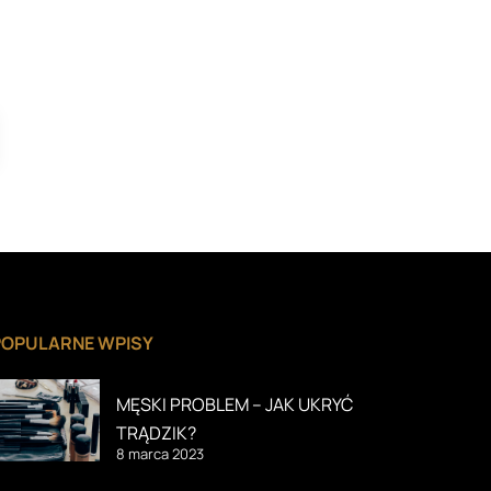
POPULARNE WPISY
MĘSKI PROBLEM – JAK UKRYĆ
TRĄDZIK?
8 marca 2023
MĘSKI