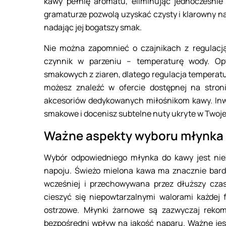
kawy pełnię aromatu, eliminując jednocześnie 
gramaturze pozwolą uzyskać czysty i klarowny n
nadając jej bogatszy smak.
Nie można zapomnieć o czajnikach z regulacją
czynnik w parzeniu – temperaturę wody. Op
smakowych z ziaren, dlatego regulacja temperatu
możesz znaleźć w ofercie dostępnej na stro
akcesoriów dedykowanych miłośnikom kawy. Inw
smakowe i docenisz subtelne nuty ukryte w Twojej
Ważne aspekty wyboru młynka
Wybór odpowiedniego młynka do kawy jest niez
napoju. Świeżo mielona kawa ma znacznie bardz
wcześniej i przechowywana przez dłuższy cza
cieszyć się niepowtarzalnymi walorami każdej f
ostrzowe. Młynki żarnowe są zazwyczaj reko
bezpośredni wpływ na jakość naparu. Ważne jest