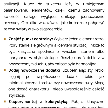
stylizacji. Klucz do sukcesu leży w umiejętnym
balansowaniu elementów, dzięki czemu zachowamy
świeżość całego wyglądu, unikając jednocześnie
przesady. Oto kilka wskazówek, jak skutecznie połączyć
te dwa światy w swojej garderobie:
Znajdź punkt centralny:
Wybierz jeden element retro,
który stanie się głównym akcentem stylizacji. Może to
być klasyczna spódnica z wysokim stanem albo
marynarka w stylu vintage. Resztę ubrań dobierz w
nowoczesnym duchu, aby całość była harmonijna.
Dodaj nowoczesne dodatki:
Uzupełniając styl retro,
sięgnij po współczesne dodatki takie jak
minimalistyczna torebka czy nowoczesne buty. Mogą
one dodać charakteru i nieco uwspółcześnić całość
stylizacji.
Eksperymentuj z kolorystyką:
Połącz klasyczne
wzory retro z nowoczesnymi kolorami. Na przykład,