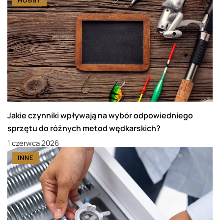
HOBBY
Jakie czynniki wpływają na wybór odpowiedniego
sprzętu do różnych metod wędkarskich?
1 czerwca 2026
INNE