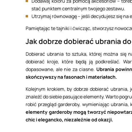
Dodawaj koloru za pomocą akcesoriów – tore
stać punktem centralnym twojego zestawu.
Utrzymaj równowagę – jeśli decydujesz się na 
Pamiętając te tajniki i ćwicząc, stworzysz nowoc
Jak dobrze dobierać ubrania do
Dobierać ubrania to sztuka, której można się n
dobierać kroje, które będą ją podkreślać. W
dopasowane, ale nie za ciasne.
Ubrania powinn
skończywszy na fasonach i materiałach.
Kolejnym krokiem, by dobrze dobierać ubrania, 
znaleźć do siebie pasujące elementy. Warto pogru
robić przegląd garderoby, wymieniając ubrania, 
elementy garderoby mogą tworzyć niepowtarza
chic i elegancko, niezależnie od okazji.