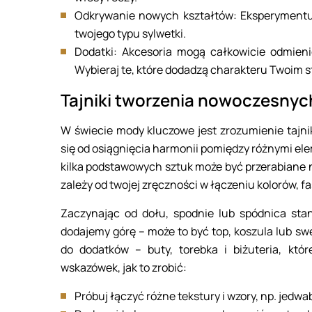
Odkrywanie nowych kształtów: Eksperymentuj 
twojego typu sylwetki.
Dodatki: Akcesoria mogą całkowicie odmienić
Wybieraj te, które dodadzą charakteru Twoim s
Tajniki tworzenia nowoczesny
W świecie mody kluczowe jest zrozumienie taj
się od osiągnięcia harmonii pomiędzy różnymi ele
kilka podstawowych sztuk może być przerabiane n
zależy od twojej zręczności w łączeniu kolorów, fa
Zaczynając od dołu, spodnie lub spódnica st
dodajemy górę – może to być top, koszula lub swe
do dodatków – buty, torebka i biżuteria, któ
wskazówek, jak to zrobić:
Próbuj łączyć różne tekstury i wzory, np. jedw