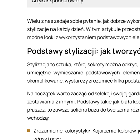
Artykuł sponsorowany
Wielu z nas zadaje sobie pytanie, jak dobrze wyko
stylizacje na każdy dzień. W tym artykule przedsta
modne looki z wykorzystaniem podstawowych el
Podstawy stylizacji: jak tworzyć
Stylizacja to sztuka, której sekrety można odkryć
umiejętne wymieszanie podstawowych element
skomplikowane, wystarczy zrozumieć kilka podsta
Na początek warto zacząć od selekcji swojej garde
zestawiania z innymi. Podstawy takie jak biała ko
płaszcz, to zawsze solidna baza do tworzenia różn
wchodzą:
Zrozumienie kolorystyki: Kojarzenie kolorów 
włosy i oczy.