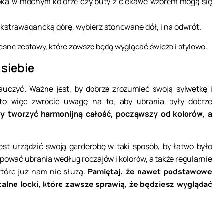
bka w mocnym kolorze czy buty z ciekawe wzorem mogą się
ekstrawagancką górę, wybierz stonowane dół, i na odwrót.
zesne zestawy, które zawsze będą wyglądać świeżo i stylowo.
 siebie
auczyć. Ważne jest, by dobrze zrozumieć swoją sylwetkę i
arto więc zwrócić uwagę na to, aby ubrania były dobrze
y tworzyć harmonijną całość, począwszy od kolorów, a
jest urządzić swoją garderobę w taki sposób, by łatwo było
pować ubrania według rodzajów i kolorów, a także regularnie
które już nam nie służą.
Pamiętaj, że nawet podstawowe
lne looki, które zawsze sprawią, że będziesz wyglądać