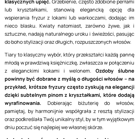
klasycznych upięć.
Grzebienie, często zdobione perłami
lub kryształkami, stanowią elegancką opcję dla
wspierania fryzur z lokami lub warkoczami, dodając im
nieco blasku. Kwiaty natomiast, zarówno żywe, jak i
sztuczne, nadają naturalnego uroku i świeżości, pasując
do boho stylizacji oraz długich, rozpuszczonych włosów.
Tiary to klasyczny wybór, który przekształci każdą pannę
młodą w prawdziwą księżniczkę, zwłaszcza w połączeniu
z eleganckimi kokami i welonem.
Ozdoby ślubne
powinny być dobrane z myślą o długości włosów – na
przykład, krótsze fryzury często zyskują na elegancji
dzięki subtelnym pinom z kryształkami, które dodają
wyrafinowania.
Dobierając biżuterię do włosów,
pamiętaj, by harmonijnie współgrała z resztą stylizacji
oraz podkreślała Twój unikalny styl, by w tym wyjątkowym
dniu poczuć się najlepiej we własnej skórze.