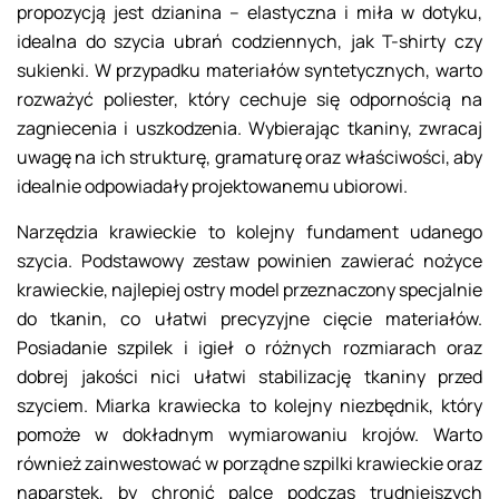
propozycją jest dzianina – elastyczna i miła w dotyku,
idealna do szycia ubrań codziennych, jak T-shirty czy
sukienki. W przypadku materiałów syntetycznych, warto
rozważyć poliester, który cechuje się odpornością na
zagniecenia i uszkodzenia. Wybierając tkaniny, zwracaj
uwagę na ich strukturę, gramaturę oraz właściwości, aby
idealnie odpowiadały projektowanemu ubiorowi.
Narzędzia krawieckie to kolejny fundament udanego
szycia. Podstawowy zestaw powinien zawierać nożyce
krawieckie, najlepiej ostry model przeznaczony specjalnie
do tkanin, co ułatwi precyzyjne cięcie materiałów.
Posiadanie szpilek i igieł o różnych rozmiarach oraz
dobrej jakości nici ułatwi stabilizację tkaniny przed
szyciem. Miarka krawiecka to kolejny niezbędnik, który
pomoże w dokładnym wymiarowaniu krojów. Warto
również zainwestować w porządne szpilki krawieckie oraz
naparstek, by chronić palce podczas trudniejszych