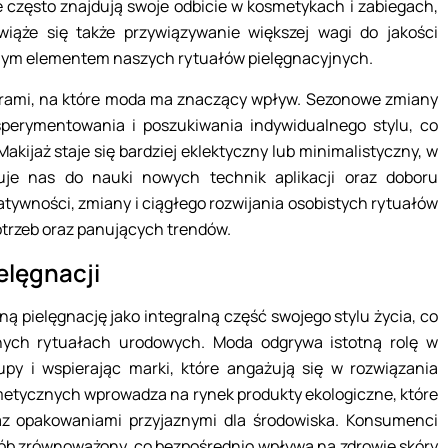
re często znajdują swoje odbicie w kosmetykach i zabiegach,
ąże się także przywiązywanie większej wagi do jakości
totnym elementem naszych rytuałów pielęgnacyjnych.
bszarami, na które moda ma znaczący wpływ. Sezonowe zmiany
ksperymentowania i poszukiwania indywidualnego stylu, co
akijaż staje się bardziej eklektyczny lub minimalistyczny, w
uje nas do nauki nowych technik aplikacji oraz doboru
tywności, zmiany i ciągłego rozwijania osobistych rytuałów
otrzeb oraz panujących trendów.
elęgnacji
 pielęgnację jako integralną część swojego stylu życia, co
nnych rytuałach urodowych. Moda odgrywa istotną rolę w
upy i wspierając marki, które angażują się w rozwiązania
smetycznych wprowadza na rynek produkty ekologiczne, które
raz opakowaniami przyjaznymi dla środowiska. Konsumenci
ób zrównoważony, co bezpośrednio wpływa na zdrowie skóry