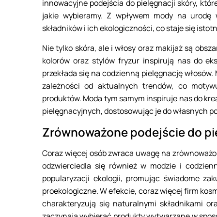
innowacyjne podejścia do pielęgnacji skóry, któ
jakie wybieramy. Z wpływem mody na urodę wi
składników i ich ekologiczności, co staje się is
Nie tylko skóra, ale i włosy oraz makijaż są o
kolorów oraz stylów fryzur inspirują nas do e
przekłada się na codzienną pielęgnację włosów. M
zależności od aktualnych trendów, co motyw
produktów. Moda tym samym inspiruje nas do krea
pielęgnacyjnych, dostosowując je do własnych p
Zrównoważone podejście do pi
Coraz więcej osób zwraca uwagę na zrównoważoną
odzwierciedla się również w modzie i codzie
popularyzacji ekologii, promując świadome zak
proekologiczne. W efekcie, coraz więcej firm ko
charakteryzują się naturalnymi składnikami o
zaczynają wybierać produkty wytwarzane w spos