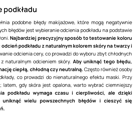
e podkładu
ełnia podobne błędy makijażowe, które mogą negatywnie
ch błędów jest wybieranie odcienia podkładu na podstawie
łoni.
Najbardziej precyzyjny sposób to testowanie koloru
ć odcień podkładu z naturalnym kolorem skóry na twarzy i
anie odcienia cery, co prowadzi do wyboru zbyt chłodnych
ą z naturalnym odcieniem skóry.
Aby uniknąć tego błędu,
nację ciepłą, chłodną czy neutralną.
Często również osoby
odkłady, co prowadzi do nienaturalnego efektu maski. Przy
; latem, gdy skóra jest opalona, warto wybrać ciemniejszy
a podkładu wymaga czasu i cierpliwości, ale dzięki
uniknąć wielu powszechnych błędów i cieszyć się
ń.