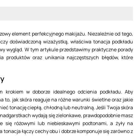
zowy element perfekcyjnego makijażu. Niezależnie od tego,
 czy doświadczoną wizażystką, właściwa tonacja podkładu
owy wygląd. W tym artykule przedstawimy praktyczne porady
nia produktów oraz unikania najczęstszych błędów, które
ry
wym krokiem w doborze idealnego odcienia podkładu. Aby
 to, jak skóra reaguje na różne warunki świetlne oraz jakie
mieć tonację ciepłą, chłodną lub neutralną. Jeśli Twoja skóra
na nadgarstkach wydają się zielonkawe, prawdopodobnie masz
je się różowymi lub niebieskawymi podtonami, a żyły na
a tonacja łączy cechy obu i dobrze komponuje się zarówno z