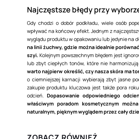
Najczęstsze błędy przy wyborz
Gdy chodzi o dobór podkładu, wiele osób pop
wpływać na końcowy efekt. Jednym z najczęstszy
wyglądu produktu w opakowaniu lub jedynie na d
na linii żuchwy, gdzie można idealnie porówna
szyi.
Kolejnym powszechnym błędem jest ignorow
lub zbyt ciepłych tonów, które nie harmonizuj
warto najpierw określić, czy nasza skóra ma to
o ciemniejszej karnacji wybierają zbyt jasne p
zakupie produktu kluczowa jest także pora roku
odcień.
Dopasowanie odpowiedniego odcieni
właściwym poradom kosmetycznym można 
naturalnym, pięknym wyglądem przez cały dzie
ZOBACZ RÓWNIEŻ