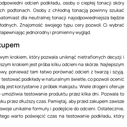
 odpowiedni odcień podkładu, osoby o ciepłej tonacji skóry
tych podtonach. Osoby z chłodną tonacją powinny szukać
natomiast dla neutralnej tonacji najodpowiedniejsza będzie
odnych. Znajomość swojego typu cery pozwoli Ci wybrać
r, zapewniając jednorodny i promienny wygląd.
akupem
ym krokiem, który pozwala uniknąć nietrafionych decyzji i
szym krokiem jest próba kilku odcieni na skórze. Najlepszym
hwy, ponieważ tam łatwo porównać odcień z twarzą i szyją.
y testować podkłady w naturalnym świetle, co pozwoli ocenić
ą jest korzystanie z próbek makijażu. Wiele drogerii oferuje
 umożliwia testowanie produktu przez kilka dni. Pozwala to
yku przez dłuższy czas. Pamiętaj, aby przed zakupem zawsze
woje unikalne formuły i podejście do odcieni. Ostatecznie,
tego warto poświęcić czas na testowanie podkładu, który