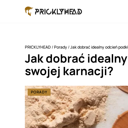
PRICKLYHEAD
/
Porady
/
Jak dobrać idealny odcień podk
Jak dobrać idealn
swojej karnacji?
PORADY