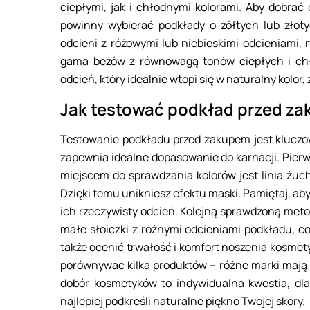
ciepłymi, jak i chłodnymi kolorami. Aby dobrać
powinny wybierać podkłady o żółtych lub zło
odcieni z różowymi lub niebieskimi odcieniami, 
gama beżów z równowagą tonów ciepłych i chł
odcień, który idealnie wtopi się w naturalny kolo
Jak testować podkład przed z
Testowanie podkładu przed zakupem jest kluczow
zapewnia idealne dopasowanie do karnacji. Pierw
miejscem do sprawdzania kolorów jest linia żuc
Dzięki temu unikniesz efektu maski. Pamiętaj, ab
ich rzeczywisty odcień. Kolejną sprawdzoną metod
małe słoiczki z różnymi odcieniami podkładu, co
także ocenić trwałość i komfort noszenia kosmet
porównywać kilka produktów – różne marki mają s
dobór kosmetyków to indywidualna kwestia, dla
najlepiej podkreśli naturalne piękno Twojej skóry.